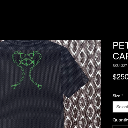
PE
CA
SKU: 327
$250
Size
*
Select
Quantit