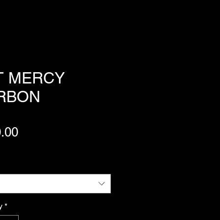
T MERCY
RBON
Price
.00
y
*